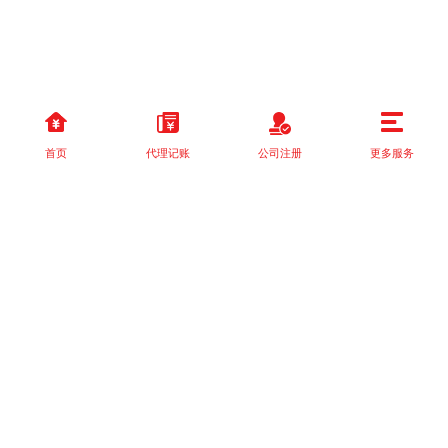
首页
代理记账
公司注册
更多服务
以上就是本站关于[教育咨询：为您的子女选择最佳的学习路径和未
来！]的详细介绍。 如果您还有什么疑问或需求，请【立即咨询】客