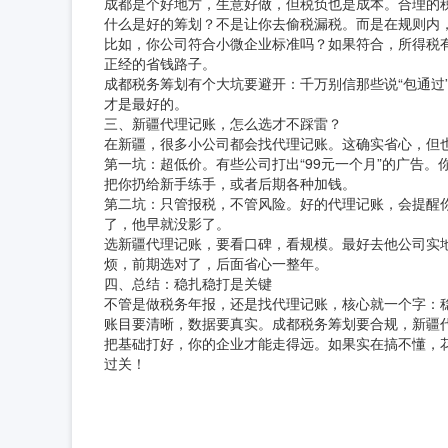
成都是个好地方，生意好做，但税负也是成本。合理的
什么是好的筹划？不是让你去偷税漏税。而是在规则内
比如，你公司符合小微企业标准吗？如果符合，所得税
正经的省钱路子。
成都税务筹划有个大坑要避开：千万别信那些说“包通过
才是最好的。
三、新疆代理记账，怎么选才不踩雷？
在新疆，很多小公司都会找代理记账。这确实省心，但
第一坑：超低价。有些公司打出“99元一个月”的广告
把你扔给新手练手，或者后期各种加钱。
第二坑：只管报税，不管风险。好的代理记账，会提醒
了，他早就没影了。
选新疆代理记账，要看口碑，看规模。最好去他公司实
烦，前期选对了，后面省心一整年。
四、总结：稳扎稳打是关键
不管是做税务年报，还是找代理记账，核心就一个字：
账目要清晰，数据要真实。成都税务筹划要合规，新疆
把基础打好，你的企业才能走得远。如果实在搞不懂，
过关！