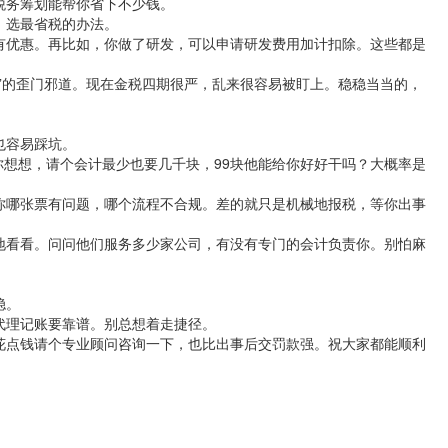
税务筹划能帮你省下不少钱。
，选最省税的办法。
有优惠。再比如，你做了研发，可以申请研发费用加计扣除。这些都是
”的歪门邪道。现在金税四期很严，乱来很容易被盯上。稳稳当当的，
也容易踩坑。
。你想想，请个会计最少也要几千块，99块他能给你好好干吗？大概率是
你哪张票有问题，哪个流程不合规。差的就只是机械地报税，等你出事
地看看。问问他们服务多少家公司，有没有专门的会计负责你。别怕麻
稳。
代理记账要靠谱。别总想着走捷径。
花点钱请个专业顾问咨询一下，也比出事后交罚款强。祝大家都能顺利