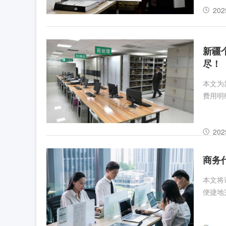
202
新疆
尽！
本文为
费用明
202
商务
本文将
便捷地