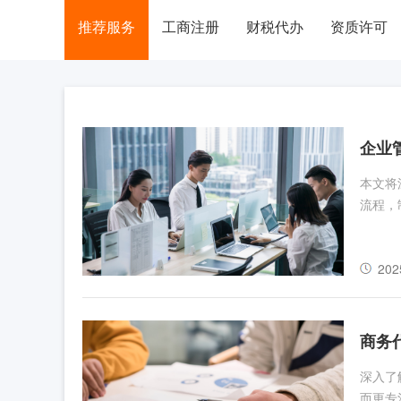
推荐服务
工商注册
财税代办
资质许可
企业
本文将
流程，
202
商务
深入了
而更专