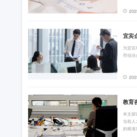
202
宜宾
为宜宾
劳动法
202
教育
本文探
当前人
的精准