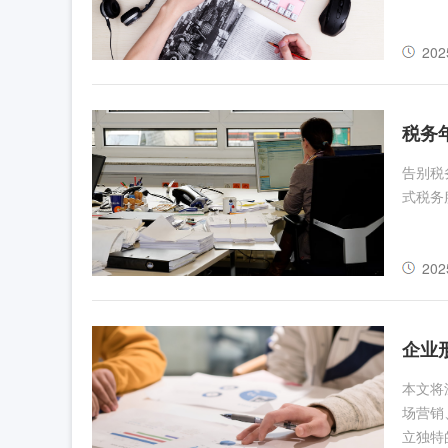
202
税务
告别税
式税务
202
企业
本文将
场营销
立独特